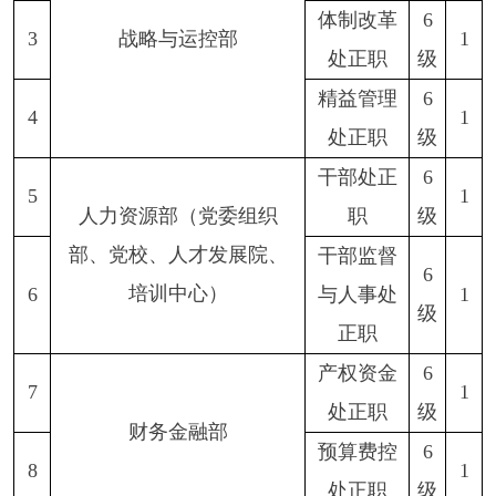
体制改革
6
3
战略与运控部
1
处正职
级
精益管理
6
4
1
处正职
级
干部处正
6
5
1
人力资源部（党委组织
职
级
部、党校、人才发展院、
干部监督
6
培训中心）
6
与人事处
1
级
正职
产权资金
6
7
1
处正职
级
财务金融部
预算费控
6
8
1
处正职
级