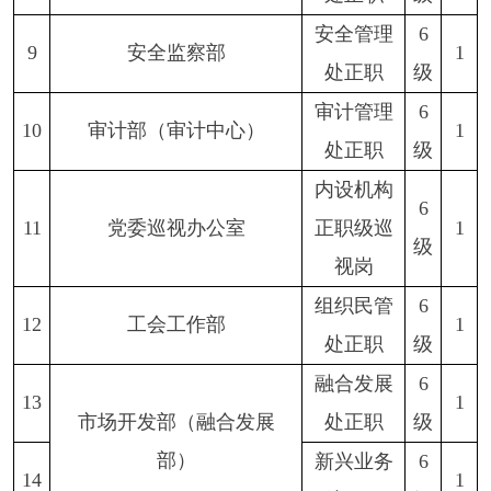
安全管理
6
9
安全监察部
1
处正职
级
审计管理
6
10
审计部（审计中心）
1
处正职
级
内设机构
6
11
党委巡视办公室
正职级巡
1
级
视岗
组织民管
6
12
工会工作部
1
处正职
级
融合发展
6
13
1
市场开发部（融合发展
处正职
级
部）
新兴业务
6
14
1