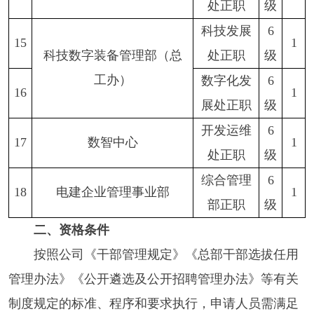
处正职
级
科技发展
6
15
1
科技数字装备管理部（总
处正职
级
工办）
数字化发
6
16
1
展处正职
级
开发运维
6
17
数智中心
1
处正职
级
综合管理
6
18
电建企业管理事业部
1
部正职
级
二、资格条件
按照公司《干部管理规定》《总部干部选拔任用
管理办法》《公开遴选及公开招聘管理办法》等有关
制度规定的标准、程序和要求执行，申请人员需满足