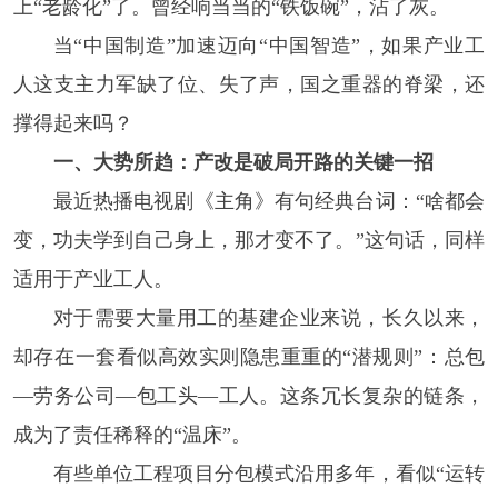
上“老龄化”了。曾经响当当的“铁饭碗”，沾了灰。
当“中国制造”加速迈向“中国智造”，如果产业工
人这支主力军缺了位、失了声，国之重器的脊梁，还
撑得起来吗？
一、大势所趋：产改是破局开路的关键一招
最近热播电视剧《主角》有句经典台词：“啥都会
变，功夫学到自己身上，那才变不了。”这句话，同样
适用于产业工人。
对于需要大量用工的基建企业来说，长久以来，
却存在一套看似高效实则隐患重重的“潜规则”：总包
—劳务公司—包工头—工人。这条冗长复杂的链条，
成为了责任稀释的“温床”。
有些单位工程项目分包模式沿用多年，看似“运转