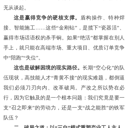
无从谈起。
这是赢得竞争的硬核支撑。
盾构操作、特种焊
接、智能施工……这些“金刚钻”，是揽下“瓷器活”、
赢得市场话语权的杀手锏。如果“绝活”都掌握在别人
手上，就只能在高端市场、重大项目、优质订单竞争
中“陪跑”“失位”。
这也是破解困境的现实路径。
长期“空心化”的队
伍现状，高技能人才“青黄不接”的现实难题，都倒逼
我们必须刀刃向内、改革破局。产改之所以势在必
行，因为它触及的是一个根本问题：我们究竟是要一
支“召之即来”的劳动力，还是一支“战之能胜”的铁军
队伍？
二、破局之道：以“三自”模式
重塑产业工人主人