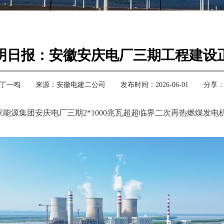
明日报：安徽安庆电厂三期工程建设
丁一鸣
来源：
安徽电建二公司
发布时间：2026-06-01
分享
集团安庆电厂三期2*1000兆瓦超超临界二次再热燃煤发电机