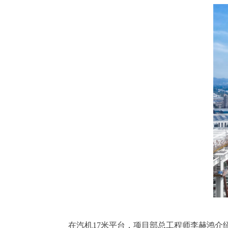
在汽机17米平台，项目部总工程师李赫鸿介绍，“