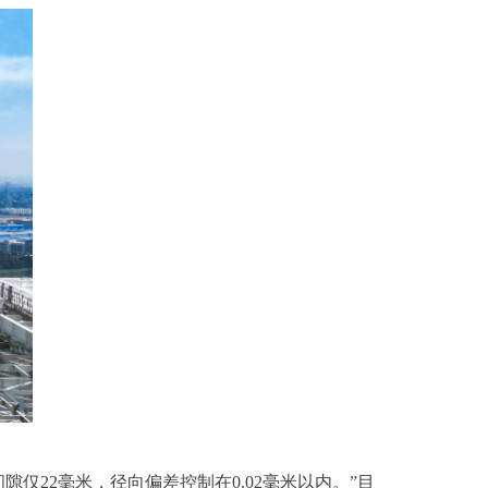
22毫米，径向偏差控制在0.02毫米以内。”目