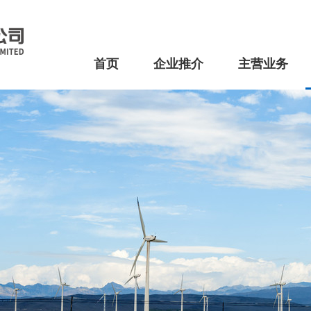
首页
企业推介
主营业务