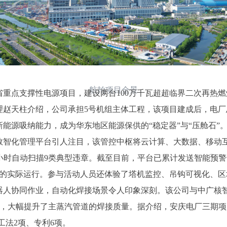
航拍项目全景
支撑性电源项目，建设两台100万千瓦超超临界二次再热燃煤
赵天柱介绍，公司承担5号机组主体工程，该项目建成后，电厂总装
能源吸纳能力，成为华东地区能源保供的“稳定器”与“压舱石”
化管理平台引人注目，该管控中枢将云计算、大数据、移动互
以24小时自动扫描9类典型违章。截至目前，平台已累计发送智能
体系的实际运行。参与活动人员还体验了塔机监控、吊钩可视化、
协同作业，自动化焊接场景令人印象深刻。该公司与中广核智
制，大幅提升了主蒸汽管道的焊接质量。据介绍，安庆电厂三期项目
工法2项、专利6项。