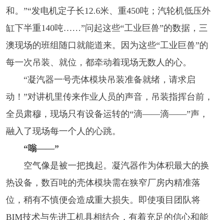
和。”“发电机定子长12.6米、重450吨；汽轮机低压外
缸下半重140吨……”问起这些“工业巨兽”的数据，三
澳现场的班组随口就能道来。因为这些“工业巨兽”的
每一次吊装、就位，都牵动着现场无数人的心。
“凝汽器一号壳体模块吊装准备就绪，请求启
动！”对讲机里传来作业人员的声音，吊装指挥台前，
全员肃穆，现场只有设备运转的“滴——滴——”声，
融入了现场每一个人的心跳。
“嗡——”
空气像是被一把拽起。凝汽器作为体积最大的换
热设备，数百吨的壳体模块需在狭窄厂房内精准落
位，稍有不慎便会造成重大损失。即使项目团队将
BIM技术与先进工机具相结合，有着充足的信心和能