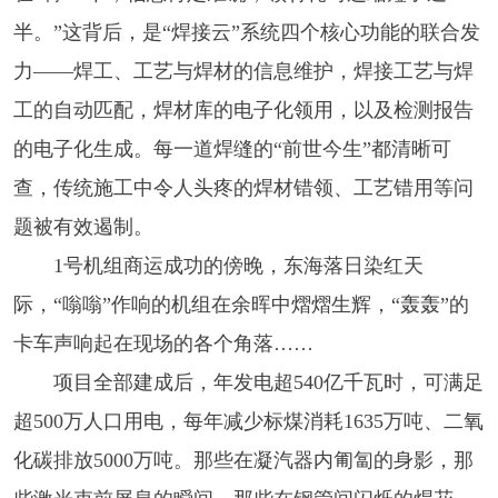
半。”这背后，是“焊接云”系统四个核心功能的联合发
力——焊工、工艺与焊材的信息维护，焊接工艺与焊
工的自动匹配，焊材库的电子化领用，以及检测报告
的电子化生成。每一道焊缝的“前世今生”都清晰可
查，传统施工中令人头疼的焊材错领、工艺错用等问
题被有效遏制。
1号机组商运成功的傍晚，东海落日染红天
际，“嗡嗡”作响的机组在余晖中熠熠生辉，“轰轰”的
卡车声响起在现场的各个角落……
项目全部建成后，年发电超540亿千瓦时，可满足
超500万人口用电，每年减少标煤消耗1635万吨、二氧
化碳排放5000万吨。那些在凝汽器内匍匐的身影，那