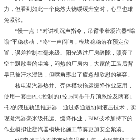
力，但看到如此一个庞然大物缓缓升空时，心里也难
免紧张。
“慢一点！”对讲机沉声指令，吊臂带着凝汽器“嗡
嗡”平稳移动，“咚”一声闷响，模块稳稳落在预定位
置，误差控制在毫米级。阳光透过厂房缝隙，照亮了
空中飘散着的尘埃，闷热的厂房内，大家的工装后背
早已被汗水浸透，但嘴角露出了疲惫却欣慰的笑容。
核电凝汽器热井、壳体模块拖运缓降作业应用，
使用一套由PLC控制的1控16同步千斤顶系统及两套1
托2的液压轨道推进器，通过多通道协同液压技术，实
现凝汽器毫米级托运、缓降作业，BIM技术加持下的
作业模拟让凝汽器模块化施工节奏更加安全紧凑。