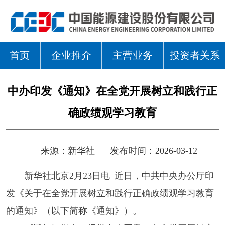
首页
企业推介
主营业务
投资者关系
中办印发《通知》在全党开展树立和践行正
确政绩观学习教育
来源：
新华社
发布时间：2026-03-12
新华社北京2月23日电 近日，中共中央办公厅印
发《关于在全党开展树立和践行正确政绩观学习教育
的通知》（以下简称《通知》）。