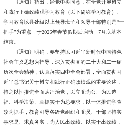
《通知》指出，经党中央同意，在全党开展树立
和践行正确政绩观学习教育（以下简称学习教育）。
学习教育以县处级以上领导班子和领导干部特别是“一
把手”为重点，于2026年春节假期后启动、7月底基本
结束。
《通知》明确，要坚持以习近平新时代中国特色
社会主义思想为指导，深入贯彻党的二十大和二十届
历次全会精神，认真落实四中全会部署，全面贯彻习
近平总书记关于树立和践行正确政绩观的重要论述，
持之以恒推进全面从严治党，以立党为公、为民造
福、科学决策、真抓实干为总要求，以一体推进学查
改为抓手，教育引导各级党组织和党员、干部坚持实
事求是、求真务实，为人民出政绩、以实干出政绩，