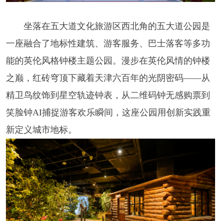
坐落在五大道文化旅游区西北角的五大道公园是
一座融合了地标性建筑、游客服务、巴士落客等多功
能的英伦风格钟楼主题公园。漫步在英伦风情的钟楼
之巅，红砖穹顶下藏着天津六百年的光阴密码——从
精卫鸟纹饰到星空轨迹钟表，从二维码钟无感购票到
笑脸钟AI捕捉游客欢乐瞬间，这座公园用创新实践重
新定义城市地标。