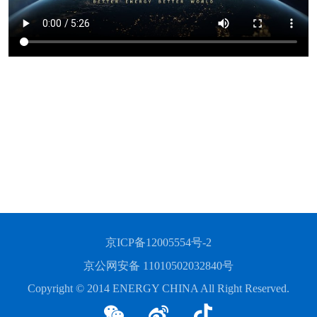
京ICP备12005554号-2
京公网安备 11010502032840号
Copyright © 2014 ENERGY CHINA All Right Reserved.