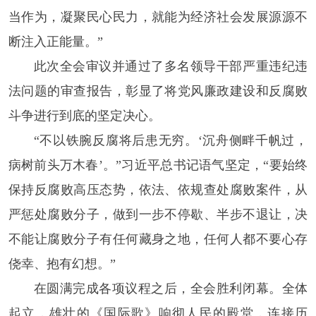
当作为，凝聚民心民力，就能为经济社会发展源源不
断注入正能量。”
此次全会审议并通过了多名领导干部严重违纪违
法问题的审查报告，彰显了将党风廉政建设和反腐败
斗争进行到底的坚定决心。
“不以铁腕反腐将后患无穷。‘沉舟侧畔千帆过，
病树前头万木春’。”习近平总书记语气坚定，“要始终
保持反腐败高压态势，依法、依规查处腐败案件，从
严惩处腐败分子，做到一步不停歇、半步不退让，决
不能让腐败分子有任何藏身之地，任何人都不要心存
侥幸、抱有幻想。”
在圆满完成各项议程之后，全会胜利闭幕。全体
起立，雄壮的《国际歌》响彻人民的殿堂，连接历